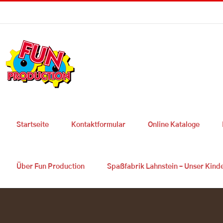
Skip
Sie haben Fragen ? 0049 2627 9725 300
|
info@fun-production.de
to
content
Startseite
Kontaktformular
Online Kataloge
Über Fun Production
Spaßfabrik Lahnstein – Unser Kind