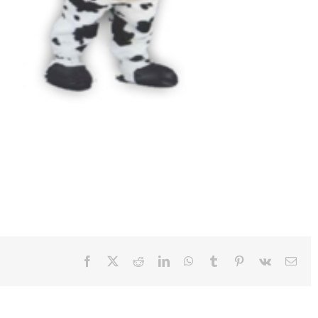
Facebook
X
Reddit
LinkedIn
WhatsApp
Tumblr
Pinterest
Vk
E-
Mail