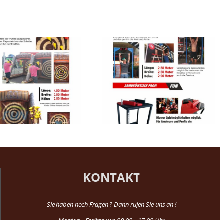
Hang Man – Häng Dich Reich /
Ninja Wall
Armdrücktisch Profi
KONTAKT
Sie haben noch Fragen ? Dann rufen Sie uns an !
Montag – Freitag von 08.00 – 17.00 Uhr