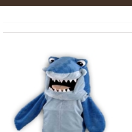
View
Larger
Image