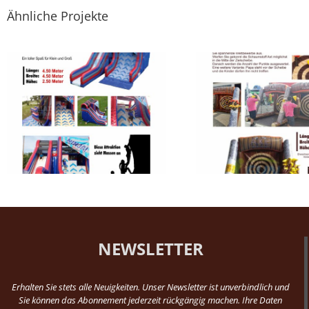
Ähnliche Projekte
Run Area – 
Axtwerfen aufblasbar
Plays
NEWSLETTER
Erhalten Sie stets alle Neuigkeiten. Unser Newsletter ist unverbindlich und
Sie können das Abonnement jederzeit rückgängig machen. Ihre Daten