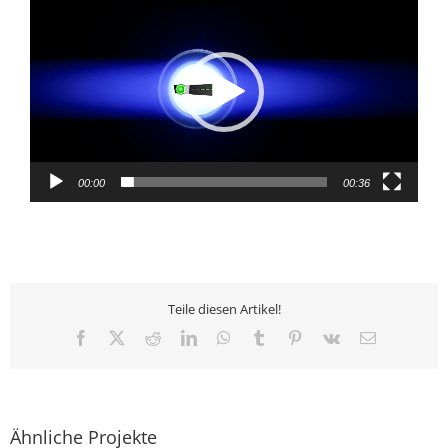
Player
00:00
00:36
Teile diesen Artikel!
Facebook
X
Reddit
LinkedIn
WhatsApp
Tumblr
Pinterest
Vk
E-
Mail
Ähnliche Projekte