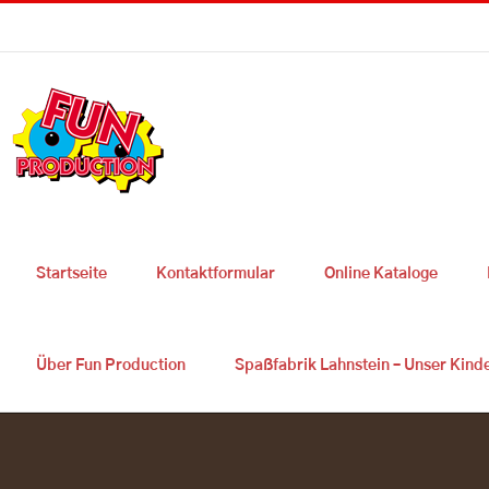
Skip
Sie haben Fragen ? 0049 2627 9725 300
|
info@fun-production.de
to
content
Startseite
Kontaktformular
Online Kataloge
Über Fun Production
Spaßfabrik Lahnstein – Unser Kind