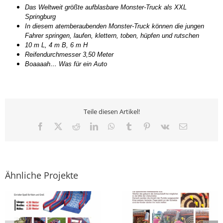
Das Weltweit größte aufblasbare Monster-Truck als XXL
Springburg
In diesem atemberaubenden Monster-Truck können die jungen
Fahrer springen, laufen, klettern, toben, hüpfen und rutschen
10 m L, 4 m B, 6 m H
Reifendurchmesser 3,50 Meter
Boaaaah… Was für ein Auto
Teile diesen Artikel!
Facebook
X
Reddit
LinkedIn
WhatsApp
Tumblr
Pinterest
Vk
E-
Mail
Ähnliche Projekte