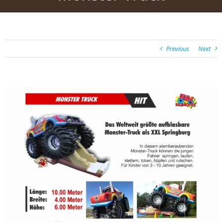
Previous
Next
View
Larger
Image