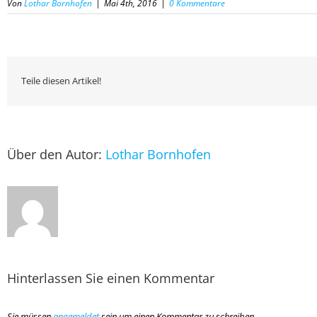
Von
Lothar Bornhofen
|
Mai 4th, 2016
|
0 Kommentare
Teile diesen Artikel!
Über den Autor:
Lothar Bornhofen
Hinterlassen Sie einen Kommentar
Sie müssen
angemeldet
sein um einen Kommentar zu schreiben.