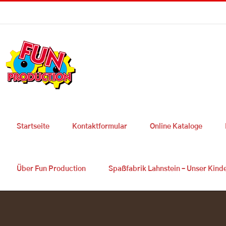
Skip
Sie haben Fragen ? 0049 2627 9725 300
|
info@fun-production.de
to
content
Startseite
Kontaktformular
Online Kataloge
Über Fun Production
Spaßfabrik Lahnstein – Unser Kind