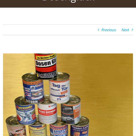
Previous
Next
View
Larger
Image