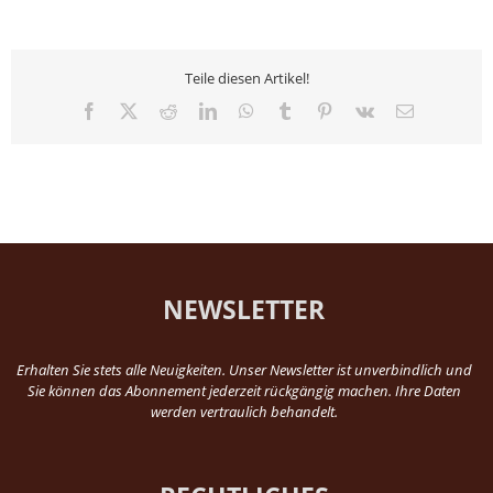
Teile diesen Artikel!
Facebook
X
Reddit
LinkedIn
WhatsApp
Tumblr
Pinterest
Vk
E-
Mail
NEWSLETTER
Erhalten Sie stets alle Neuigkeiten. Unser Newsletter ist unverbindlich und
Sie können das Abonnement jederzeit rückgängig machen. Ihre Daten
werden vertraulich behandelt.