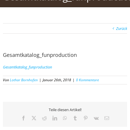
Zurück
Gesamtkatalog_funproduction
Gesamtkatalog_funproduction
Von
Lothar Bornhofen
|
Januar 26th, 2018
|
0 Kommentare
Teile diesen Artikel!
Facebook
X
Reddit
LinkedIn
WhatsApp
Tumblr
Pinterest
Vk
E-
Mail