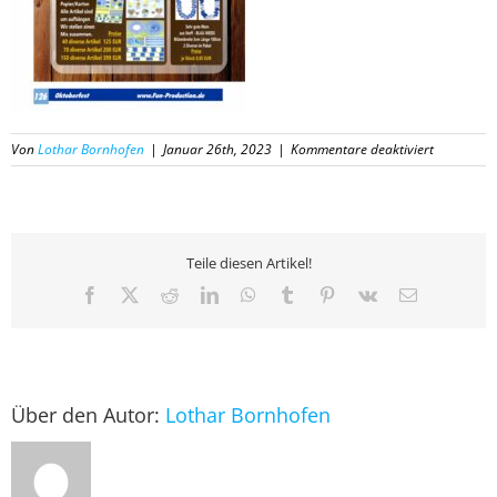
für
Von
Lothar Bornhofen
|
Januar 26th, 2023
|
Kommentare deaktiviert
Fun
Productio
Katalog
2023
–
Teile diesen Artikel!
126
Facebook
X
Reddit
LinkedIn
WhatsApp
Tumblr
Pinterest
Vk
E-
Mail
Über den Autor:
Lothar Bornhofen