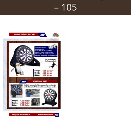
– 105