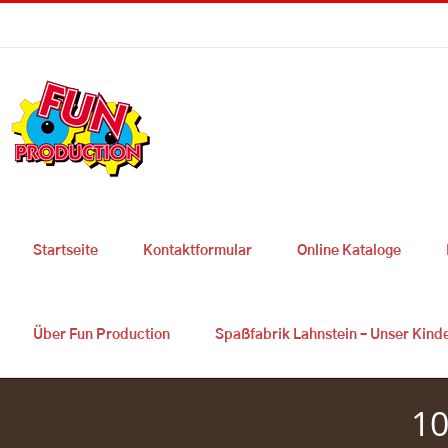
Skip
Sie haben Fragen ? 0049 2627 9725 300
|
info@fun-production.de
to
content
Startseite
Kontaktformular
Online Kataloge
Über Fun Production
Spaßfabrik Lahnstein – Unser Kind
10