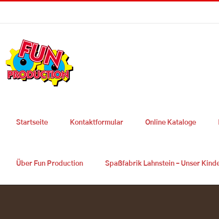
Skip
Sie haben Fragen ? 0049 2627 9725 300
|
info@fun-production.de
to
content
Startseite
Kontaktformular
Online Kataloge
Über Fun Production
Spaßfabrik Lahnstein – Unser Kind