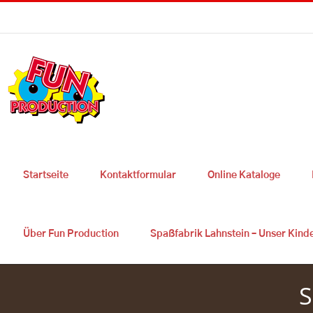
Skip
Sie haben Fragen ? 0049 2627 9725 300
|
info@fun-production.de
to
content
Startseite
Kontaktformular
Online Kataloge
Über Fun Production
Spaßfabrik Lahnstein – Unser Kind
S