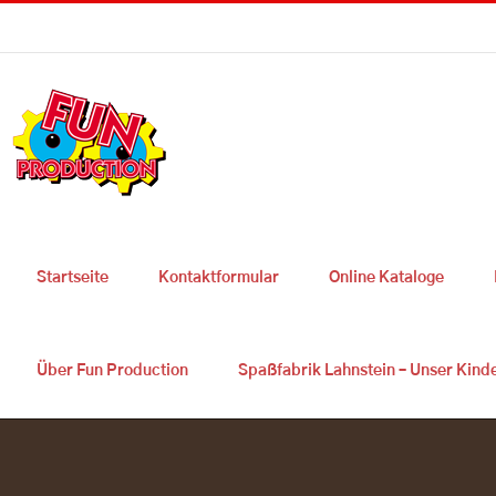
Skip
Sie haben Fragen ? 0049 2627 9725 300
|
info@fun-production.de
to
content
Startseite
Kontaktformular
Online Kataloge
Über Fun Production
Spaßfabrik Lahnstein – Unser Kind