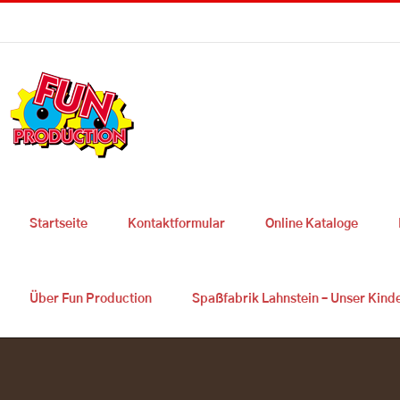
Skip
Sie haben Fragen ? 0049 2627 9725 300
|
info@fun-production.de
to
content
Startseite
Kontaktformular
Online Kataloge
Über Fun Production
Spaßfabrik Lahnstein – Unser Kind