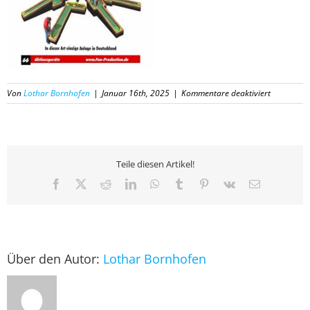
für
Von
Lothar Bornhofen
|
Januar 16th, 2025
|
Kommentare deaktiviert
66
Katalog
Fun-
Productio
2025
Teile diesen Artikel!
Facebook
X
Reddit
LinkedIn
WhatsApp
Tumblr
Pinterest
Vk
E-
Mail
Über den Autor:
Lothar Bornhofen