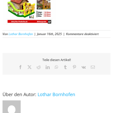
für
Von
Lothar Bornhofen
|
Januar 16th, 2025
|
Kommentare deaktiviert
63
Katalog
Fun-
Productio
2025
Teile diesen Artikel!
Facebook
X
Reddit
LinkedIn
WhatsApp
Tumblr
Pinterest
Vk
E-
Mail
Über den Autor:
Lothar Bornhofen