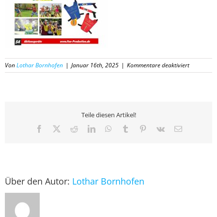
für
Von
Lothar Bornhofen
|
Januar 16th, 2025
|
Kommentare deaktiviert
54
Katalog
Fun-
Productio
2025
Teile diesen Artikel!
Facebook
X
Reddit
LinkedIn
WhatsApp
Tumblr
Pinterest
Vk
E-
Mail
Über den Autor:
Lothar Bornhofen