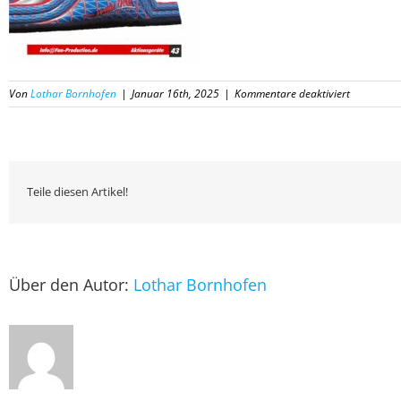
für
Von
Lothar Bornhofen
|
Januar 16th, 2025
|
Kommentare deaktiviert
43
Katalog
Fun-
Productio
2025
Teile diesen Artikel!
Über den Autor:
Lothar Bornhofen