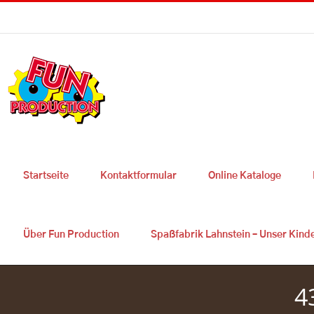
Skip
Sie haben Fragen ? 0049 2627 9725 300
|
info@fun-production.de
to
content
Startseite
Kontaktformular
Online Kataloge
Über Fun Production
Spaßfabrik Lahnstein – Unser Kind
4