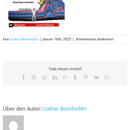
für
Von
Lothar Bornhofen
|
Januar 16th, 2025
|
Kommentare deaktiviert
42
Katalog
Fun-
Productio
2025
Teile diesen Artikel!
Facebook
X
Reddit
LinkedIn
WhatsApp
Tumblr
Pinterest
Vk
E-
Mail
Über den Autor:
Lothar Bornhofen