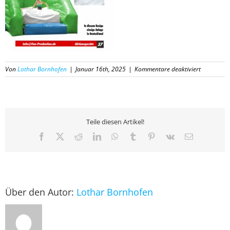
für
Von
Lothar Bornhofen
|
Januar 16th, 2025
|
Kommentare deaktiviert
37
Katalog
Fun-
Productio
2025
Teile diesen Artikel!
Facebook
X
Reddit
LinkedIn
WhatsApp
Tumblr
Pinterest
Vk
E-
Mail
Über den Autor:
Lothar Bornhofen