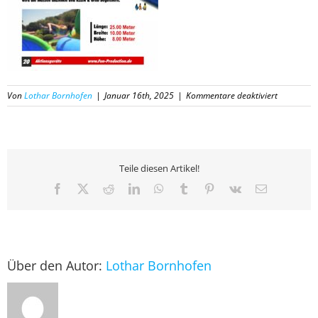
für
Von
Lothar Bornhofen
|
Januar 16th, 2025
|
Kommentare deaktiviert
20
Katalog
Fun-
Productio
2025
Teile diesen Artikel!
Facebook
X
Reddit
LinkedIn
WhatsApp
Tumblr
Pinterest
Vk
E-
Mail
Über den Autor:
Lothar Bornhofen