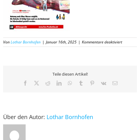
für
Von
Lothar Bornhofen
|
Januar 16th, 2025
|
Kommentare deaktiviert
18
Katalog
Fun-
Productio
2025
Teile diesen Artikel!
Facebook
X
Reddit
LinkedIn
WhatsApp
Tumblr
Pinterest
Vk
E-
Mail
Über den Autor:
Lothar Bornhofen