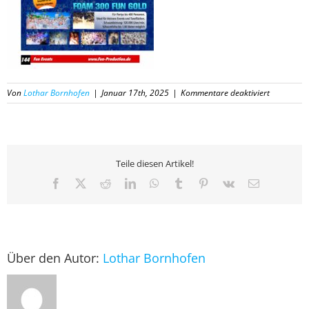
für
Von
Lothar Bornhofen
|
Januar 17th, 2025
|
Kommentare deaktiviert
144
Katalog
Fun-
Productio
2025
Teile diesen Artikel!
Facebook
X
Reddit
LinkedIn
WhatsApp
Tumblr
Pinterest
Vk
E-
Mail
Über den Autor:
Lothar Bornhofen