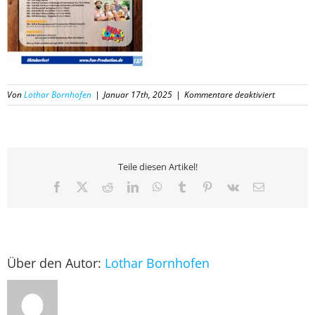
für
Von
Lothar Bornhofen
|
Januar 17th, 2025
|
Kommentare deaktiviert
137
Katalog
Fun-
Productio
2025
Teile diesen Artikel!
Facebook
X
Reddit
LinkedIn
WhatsApp
Tumblr
Pinterest
Vk
E-
Mail
Über den Autor:
Lothar Bornhofen