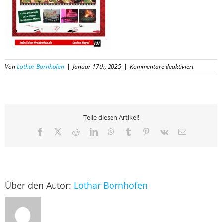
für
Von
Lothar Bornhofen
|
Januar 17th, 2025
|
Kommentare deaktiviert
131
Katalog
Fun-
Productio
2025
Teile diesen Artikel!
Facebook
X
Reddit
LinkedIn
WhatsApp
Tumblr
Pinterest
Vk
E-
Mail
Über den Autor:
Lothar Bornhofen