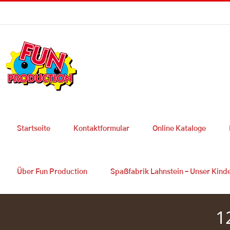
Skip
Sie haben Fragen ? 0049 2627 9725 300
|
info@fun-production.de
to
content
Startseite
Kontaktformular
Online Kataloge
Über Fun Production
Spaßfabrik Lahnstein – Unser Kind
1