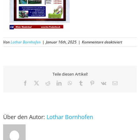
für
Von
Lothar Bornhofen
|
Januar 16th, 2025
|
Kommentare deaktiviert
110
Katalog
Fun-
Productio
2025
Teile diesen Artikel!
Facebook
X
Reddit
LinkedIn
WhatsApp
Tumblr
Pinterest
Vk
E-
Mail
Über den Autor:
Lothar Bornhofen