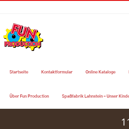
Skip
Sie haben Fragen ? 0049 2627 9725 300
|
info@fun-production.de
to
content
Startseite
Kontaktformular
Online Kataloge
Über Fun Production
Spaßfabrik Lahnstein – Unser Kind
1