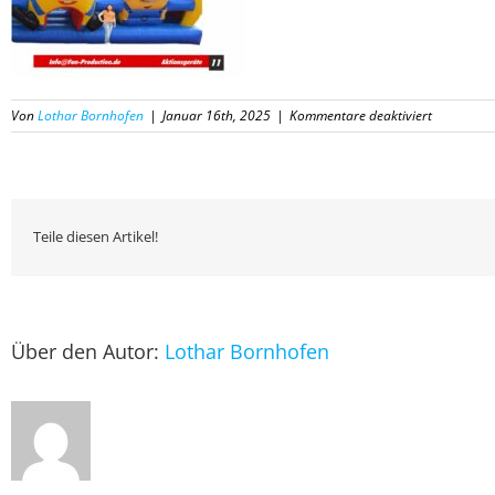
für
Von
Lothar Bornhofen
|
Januar 16th, 2025
|
Kommentare deaktiviert
11
Katalog
Fun-
Productio
2025
Teile diesen Artikel!
Über den Autor:
Lothar Bornhofen