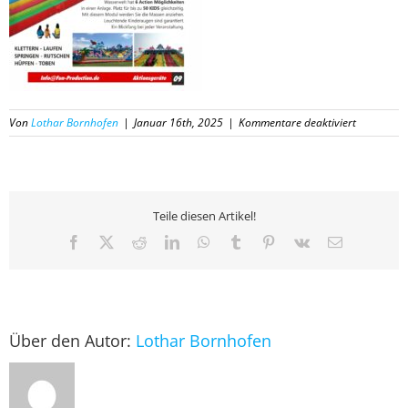
für
Von
Lothar Bornhofen
|
Januar 16th, 2025
|
Kommentare deaktiviert
09
Katalog
Fun-
Productio
2025
Teile diesen Artikel!
Facebook
X
Reddit
LinkedIn
WhatsApp
Tumblr
Pinterest
Vk
E-
Mail
Über den Autor:
Lothar Bornhofen