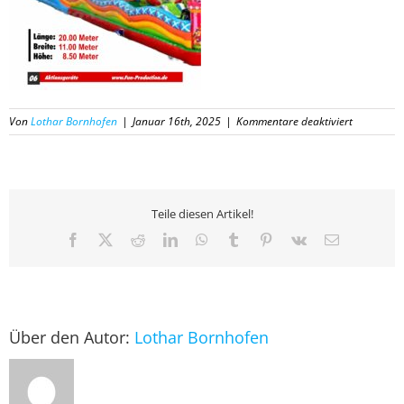
für
Von
Lothar Bornhofen
|
Januar 16th, 2025
|
Kommentare deaktiviert
06
Katalog
Fun-
Productio
2025
Teile diesen Artikel!
Facebook
X
Reddit
LinkedIn
WhatsApp
Tumblr
Pinterest
Vk
E-
Mail
Über den Autor:
Lothar Bornhofen