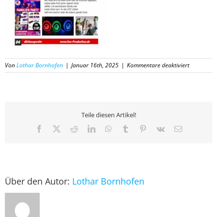
für
Von
Lothar Bornhofen
|
Januar 16th, 2025
|
Kommentare deaktiviert
04
Katalog
Fun-
Productio
2025
Teile diesen Artikel!
Facebook
X
Reddit
LinkedIn
WhatsApp
Tumblr
Pinterest
Vk
E-
Mail
Über den Autor:
Lothar Bornhofen